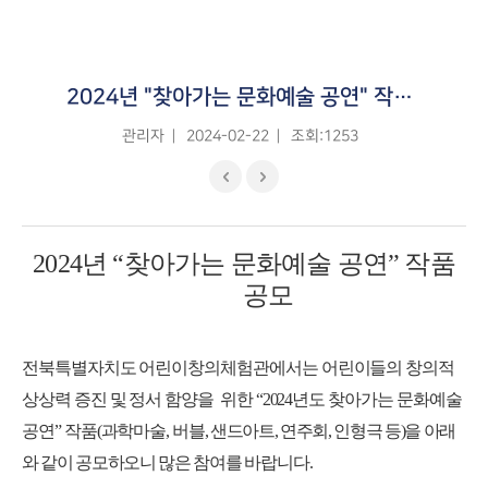
2024년 "찾아가는 문화예술 공연" 작품 공모
관리자
2024-02-22
조회:1253
2024
년
“
찾아가는 문화예술 공연
”
작품
공모
전북특별자치도 어린이창의체험관에서는 어린이들의 창의적
상상력 증진 및 정서 함양을 위한
“
2024
년도 찾아가는 문화예술
공연
”
작품
(
과학마술
,
버블
,
샌드아트
,
연주회
,
인형극 등
)
을 아래
와 같이 공모하오니 많은 참여를
바랍니다
.